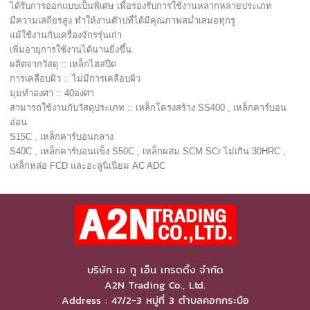
ได้รับการออกแบบเป็นพิเศษ เพื่อรองรับการใช้งานหลากหลายประเภท
มีความเสถียรสูง ทำให้งานต๊าปที่ได้มีคุณภาพสม่ำเสมอทุกรู
แม้ใช้งานกับเครื่องจักรรุ่นเก่า
เพิ่มอายุการใช้งานได้นานยิ่งขึ้น
ผลิตจากวัสดุ :: เหล็กไฮสปีด
การเคลือบผิว :: ไม่มีการเคลือบผิว
มุมทำองศา :: 40องศา
สามารถใช้งานกับวัสดุประเภท :: เหล็กโครงสร้าง SS400 , เหล็กคาร์บอน
อ่อน
S15C , เหล็กคาร์บอนกลาง
S40C , เหล็กคาร์บอนแข็ง S50C , เหล็กผสม SCM SCr ไม่เกิน 30HRC ,
เหล็กหล่อ FCD และอะลูนิเนียม AC ADC
บริษัท เอ ทู เอ็น เทรดดิ้ง จำกัด
A2N Trading Co., Ltd.
Address : 47/2-3 หมู่ที่ 3 ตำบลคอกกระบือ