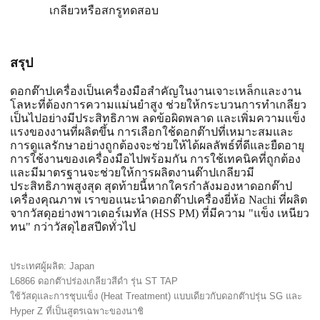
เกลียวหรือสกรูทดสอบ
สรุป
ดอกต๊าปเครื่องเป็นเครื่องมือสำคัญในงานเจาะเหล็กและงาน
โลหะที่ต้องการความแม่นยำสูง ช่วยให้กระบวนการทำเกลียว
เป็นไปอย่างมีประสิทธิภาพ ลดข้อผิดพลาด และเพิ่มความแข็ง
แรงของงานที่ผลิตขึ้น การเลือกใช้ดอกต๊าปที่เหมาะสมและ
การดูแลรักษาอย่างถูกต้องจะช่วยให้ได้ผลลัพธ์ที่ดีและยืดอายุ
การใช้งานของเครื่องมือไปพร้อมกัน การใช้เทคนิคที่ถูกต้อง
และมีมาตรฐานจะช่วยให้การผลิตงานต๊าปเกลียวมี
ประสิทธิภาพสูงสุด สุดท้ายนี้หากใครกำลังมองหาดอกต๊าป
เครื่องคุณภาพ เราขอแนะนำดอกต๊าปเครื่องยี่ห้อ Nachi ที่ผลิต
จากวัสดุอย่างพาวเดอร์เมทัล (HSS PM) ที่มีความ "แข็ง เหนียว
ทน" กว่าวัสดุไฮสปีดทั่วไป
ประเทศผู้ผลิต: Japan
L6866 ดอกต๊าปร่องเกลียวสีดำ รุ่น ST TAP
ใช้วัสดุและการชุบแข็ง (Heat Treatment) แบบเดียวกับดอกต๊าปรุ่น SG และ
Hyper Z ที่เป็นสูตรเฉพาะของนาชิ