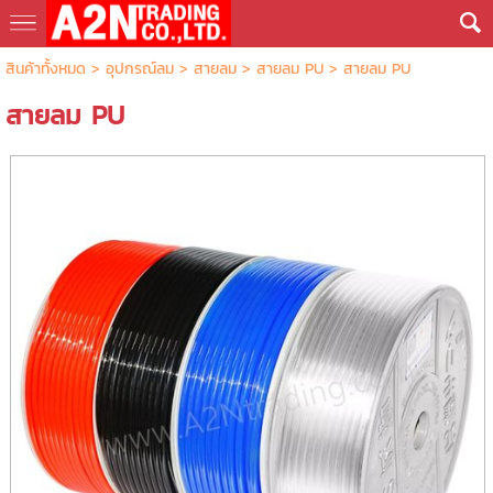
สินค้าทั้งหมด
>
อุปกรณ์ลม
>
สายลม
>
สายลม PU
> สายลม PU
สายลม PU