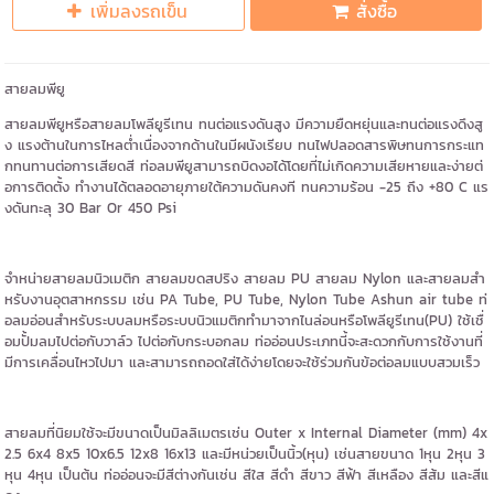
เพิ่มลงรถเข็น
สั่งซื้อ
สายลมพียู
สายลมพียูหรือสายลมโพลียูรีเทน ทนต่อแรงดันสูง มีความยืดหยุ่นและทนต่อแรงดึงสู
ง แรงต้านในการไหลต่ำเนื่องจากด้านในมีผนังเรียบ ทนไฟปลอดสารพิษทนการกระแท
กทนทานต่อการเสียดสี ท่อลมพียูสามารถบิดงอได้โดยที่ไม่เกิดความเสียหายและง่ายต่
อการติดตั้ง ทำงานได้ตลอดอายุภายใต้ความดันคงที ทนความร้อน -25 ถึง +80 C แร
งดันทะลุ 30 Bar Or 450 Psi
จำหน่ายสายลมนิวเมติก สายลมขดสปริง สายลม PU สายลม Nylon และสายลมสำ
หรับงานอุตสาหกรรม เช่น PA Tube, PU Tube, Nylon Tube Ashun air tube ท่
อลมอ่อนสำหรับระบบลมหรือระบบนิวแมติกทำมาจากไนล่อนหรือโพลียูรีเทน(PU) ใช้เชื่
อมปั้มลมไปต่อกับวาล์ว ไปต่อกับกระบอกลม ท่ออ่อนประเภทนี้จะสะดวกกับการใช้งานที่
มีการเคลื่อนไหวไปมา และสามารถถอดใส่ได้ง่ายโดยจะใช้ร่วมกันข้อต่อลมแบบสวมเร็ว
สายลมที่นิยมใช้จะมีขนาดเป็นมิลลิเมตรเช่น Outer x Internal Diameter (mm) 4x
2.5 6x4 8x5 10x6.5 12x8 16x13 และมีหน่วยเป็นนิ้ว(หุน) เช่นสายขนาด 1หุน 2หุน 3
หุน 4หุน เป็นต้น ท่ออ่อนจะมีสีต่างกันเช่น สีใส สีดำ สีขาว สีฟ้า สีเหลือง สีส้ม และสีแ