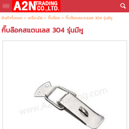
สินค้าทั้งหมด
>
เครื่องมือ
>
กิ๊บล๊อค
> กิ๊บล๊อคสแตนเลส 304 รุ่นมีหู
กิ๊บล๊อคสแตนเลส 304 รุ่นมีหู