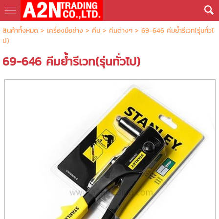
สินค้าทั้งหมด
>
เครื่องมือช่าง
>
คีม
>
คีมต่างๆ
> 69-646 คีมย้ำรีเวท(รุ่นทั่วไ
ป)
69-646 คีมย้ำรีเวท(รุ่นทั่วไป)