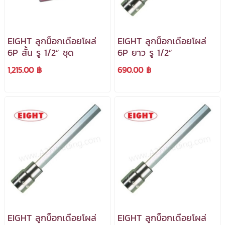
EIGHT ลูกบ็อกเดือยโผล่
EIGHT ลูกบ็อกเดือยโผล่
6P สั้น รู 1/2” ชุด
6P ยาว รู 1/2”
1,215.00 ฿
690.00 ฿
EIGHT ลูกบ็อกเดือยโผล่
EIGHT ลูกบ็อกเดือยโผล่